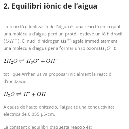
2. Equilibri iònic de l’aigua
La reacció d’ionització de l’aigua és una reacció en la qual
una molècula d’aigua perd un protó i esdevé un ió hidroxil
(
O
H
−
)
H
+
−
+
(
)
. El nucli d’hidrogen (
) agafa immediatament
O
H
H
H
3
O
+
+
una molècula d’aigua per a formar un ió oxoni (
):
H
O
3
2
H
2
O
⇌
H
3
O
⁺
+
O
H
−
−
2
⇌
⁺
+
H
O
H
O
O
H
2
3
tot i que Arrhenius va proposar inicialment la reacció
d’ionització
H
2
O
⇌
H
⁺
+
O
H
−
−
⇌
⁺
+
H
O
H
O
H
2
A causa de l’autoionització, l’aigua té una conductivitat
elèctrica de 0.055 μS/cm.
La constant d’equilibri d’aquesta reacció és: