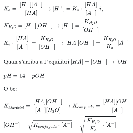
+
−
[
]
[
]
[
]
H
A
H
A
+
=
→
[
]
=
⋅
,
K
H
K
i
a
a
−
[
]
[
]
H
A
A
K
H
O
+
−
+
2
=
[
]
[
]
→
[
]
=
K
H
O
H
H
H
O
2
−
[
]
O
H
[
]
H
A
K
K
H
O
H
O
−
−
2
2
⋅
=
→
[
]
[
]
=
[
]
K
H
A
O
H
A
a
−
−
[
]
[
]
K
A
O
H
a
−
−
Quan s’arriba a l ‘equilibri:
[
]
=
[
]
→
[
]
H
A
O
H
O
H
=
14
−
p
H
p
O
H
O b
é
:
−
−
[
]
[
]
[
]
[
]
H
A
O
H
H
A
O
H
=
→
=
K
K
ò
c
o
n
j
u
g
d
a
h
i
d
r
l
i
s
i
−
−
[
]
[
]
[
]
A
H
O
A
2
√
K
√
H
O
−
−
−
2
[
]
=
⋅
[
]
=
⋅
[
]
O
H
K
A
A
c
o
n
j
u
g
a
d
a
K
a