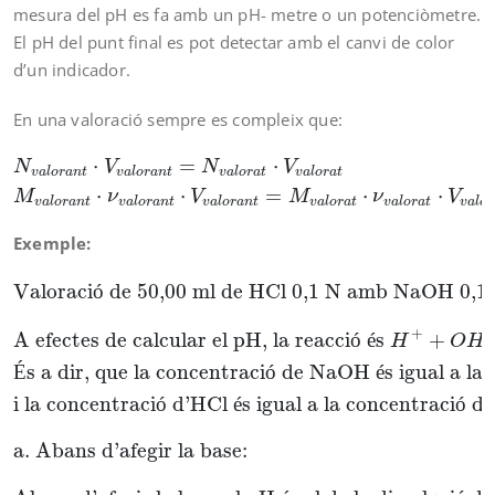
mesura del pH es fa amb un pH- metre o un potenciòmetre.
El pH del punt final es pot detectar amb el canvi de color
d’un indicador.
En una valoració sempre es compleix que:
N
v
a
l
o
r
a
n
t
⋅
V
v
a
l
o
r
a
n
t
=
N
v
a
l
o
r
a
t
⋅
V
v
a
l
o
r
a
t
M
v
a
l
o
r
a
⋅
=
⋅
N
V
N
V
v
a
l
o
r
a
n
t
v
a
l
o
r
a
n
t
v
a
l
o
r
a
t
v
a
l
o
r
a
t
⋅
⋅
=
⋅
⋅
M
ν
V
M
ν
V
v
a
l
o
r
a
n
t
v
a
l
o
r
a
n
t
v
a
l
o
r
a
n
t
v
a
l
o
r
a
t
v
a
l
o
r
a
t
v
a
l
o
r
Exemple:
Valoració de 50,00 ml de HCl 0,1 N amb NaOH 0
Valoraci
ó
 de 50,00 ml de HCl 0,1 N amb NaOH 0,1 
+
A efectes de calcular el pH, la reacci
ó
é
s 
+
H
O
H
É
s a dir, que la concentraci
ó
 de NaOH 
é
s igual a la
i la concentraci
ó
 d’HCl 
é
s igual a la concentraci
ó
 d
a. Abans d’afegir la base: