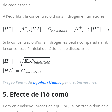
de cada espècie.
A l’equilibri, la concentració d’ions hidrogen en un àcid és:
[
H
+
]
=
[
A
−
]
,
[
H
A
]
=
C
i
n
i
c
i
a
l
à
c
i
d
−
[
H
+
]
→
[
H
+
]
=
K
a
(
C
i
n
i
c
i
+
−
+
+
[
]
=
[
]
,
[
]
=
−
[
]
→
[
]
=
H
A
H
A
C
H
H
à
i
n
i
c
i
a
l
c
i
d
Si la concentració d’ions hidrogen és petita comparada amb
la concentració inicial de l’àcid sense dissociar-se:
[
H
+
]
=
K
a
C
i
n
i
c
i
a
l
à
c
i
d
[
H
A
]
=
C
i
n
i
c
i
a
l
à
c
i
d
√
+
[
]
=
H
K
C
à
a
i
n
i
c
i
a
l
c
i
d
[
]
=
H
A
C
à
i
n
i
c
i
a
l
c
i
d
(Vegeu l’entrada
Equilibri Químic
per a saber-ne més)
5. Efecte de l’ió comú
Com en qualsevol procés en equilibri, la ionització d’un àcid