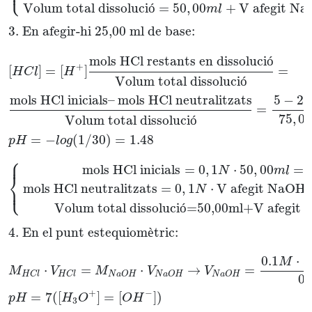
⎩
⎪
Volum total dissoluci
ó
=
50
,
00
+
V afegit N
m
l
3. En afegir-hi 25,00 ml de base:
mols HCl restants en dissoluci
ó
+
[
]
=
[
]
=
H
C
l
H
Volum total dissoluci
ó
5
−
2
,
mols HCl inicials
–
mols HCl neutralitzats
=
75
,
00
Volum total dissoluci
ó
=
−
(
1
/
30
)
=
1.48
p
H
l
o
g
⎧
⎪
mols HCl inicials
=
0
,
1
⋅
50
,
00
=
N
m
l
⎨
⎩
⎪
mols HCl neutralitzats
=
0
,
1
⋅
V afegit NaOH
N
Volum total dissoluci
ó
=50,00ml+V afegit
4. En el punt estequiom
è
tric:
0.1
⋅
5
M
⋅
=
⋅
→
=
M
V
M
V
V
N
a
O
H
N
a
O
H
N
a
O
H
H
C
l
H
C
l
0.
+
−
=
7
(
[
]
=
[
]
)
p
H
H
O
O
H
3