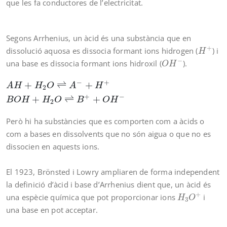
que les fa conductores de l’electricitat.
Segons Arrhenius, un àcid és una substància que en
H
+
+
dissolució aquosa es dissocia formant ions hidrogen (
) i
H
O
H
−
−
una base es dissocia formant ions hidroxil (
).
O
H
A
H
+
H
2
O
⇌
A
−
+
H
+
B
O
H
+
H
2
O
⇌
B
+
+
O
H
−
−
+
+
⇌
+
A
H
H
O
A
H
2
+
−
+
⇌
+
B
O
H
H
O
B
O
H
2
Però hi ha substàncies que es comporten com a àcids o
com a bases en dissolvents que no són aigua o que no es
dissocien en aquests ions.
El 1923, Brönsted i Lowry ampliaren de forma independent
la definició d’àcid i base d’Arrhenius dient que, un àcid és
H
3
O
+
+
una espècie química que pot proporcionar ions
i
H
O
3
una base en pot acceptar.