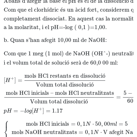
Abans d’afegir la base el pH 
é
s el de la dissoluci
ó
 de
Com que el clorh
í
dric 
é
s un 
à
cid fort, considerem qu
completament dissociat. En aquest cas la normalita
a la molaritat, i el pH=-log ( 0,1 )=1,00.
b. Quan s’han afegit 10,00 ml de NaOH:
Com que 1 meg (1 mol) de NaOH (OH^-) neutralit
i el volum total de soluci
ó
 ser
à
 de 60,0 00 ml:
mols HCl restants en dissoluci
ó
+
[
]
=
H
Volum total dissoluci
ó
5
−
1
 mols HCl inicials – mols HCl neutralitzats
=
60
Volum total dissoluci
ó
+
=
−
[
]
=
1.17
p
H
l
o
g
H
⎧
⎪
mols HCl inicials
=
0
,
1
⋅
50
,
00
=
5
N
m
l
⎨
mols NaOH neutralitzats
=
0
,
1
⋅
V afegit Na
N