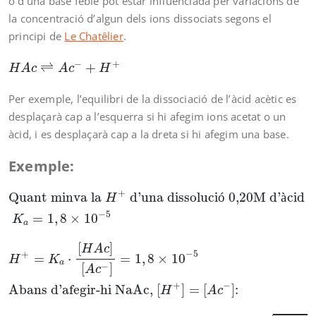
o d’una base feble pot estar influenciada per variacions de
la concentració d’algun dels ions dissociats segons el
principi de
Le Chatêlier
.
H
A
c
⇌
A
c
−
+
H
+
−
+
⇌
+
H
A
c
A
c
H
Per exemple, l’equilibri de la dissociació de l’àcid acètic es
desplaçarà cap a l’esquerra si hi afegim ions acetat o un
àcid, i es desplaçarà cap a la dreta si hi afegim una base.
Exemple:
Quant minva la
H
+
d’una dissolució 0,20M d’àcid
+
Quant minva la 
 d’una dissoluci
ó
 0,20M d’
à
cid a
H
−
5
=
1
,
8
×
10
K
a
[
]
H
A
c
−
5
+
=
⋅
=
1
,
8
×
10
H
K
a
−
[
]
A
c
+
−
Abans d’afegir-hi NaAc, 
[
]
=
[
]
:
H
A
c