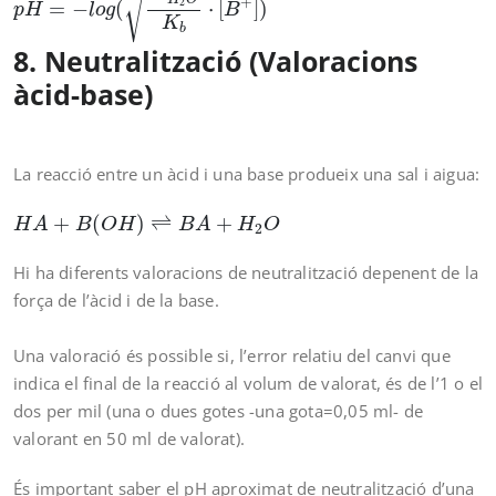
√
+
2
=
−
(
⋅
[
]
)
p
H
l
o
g
B
K
b
8. Neutralització (Valoracions
àcid-base)
La reacció entre un àcid i una base produeix una sal i aigua:
H
A
+
B
(
O
H
)
⇌
B
A
+
H
2
O
+
(
)
⇌
+
H
A
B
O
H
B
A
H
O
2
Hi ha diferents valoracions de neutralització depenent de la
força de l’àcid i de la base.
Una valoració és possible si, l’error relatiu del canvi que
indica el final de la reacció al volum de valorat, és de l’1 o el
dos per mil (una o dues gotes -una gota=0,05 ml- de
valorant en 50 ml de valorat).
És important saber el pH aproximat de neutralització d’una