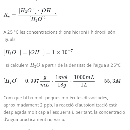
K
e
=
[
H
3
O
+
]
⋅
[
O
H
−
]
[
H
2
O
]
2
+
−
[
]
⋅
[
]
H
O
O
H
3
=
K
e
2
[
]
H
O
2
A 25 ºC les concentracions d’ions hidroni i hidroxil són
iguals:
[
H
3
O
+
]
=
[
O
H
−
]
=
1
×
10
−
7
−
7
+
−
[
]
=
[
]
=
1
×
10
H
O
O
H
3
H
2
O
I si calculem
a partir de la densitat de l’aigua a 25ºC:
H
O
2
[
H
2
O
]
=
0
,
997
g
m
L
⋅
1
m
o
l
18
g
⋅
1000
m
L
1
L
=
55
,
3
M
1
1000
g
m
o
l
m
L
[
]
=
0
,
997
⋅
⋅
=
55
,
3
H
O
M
2
1
18
L
m
L
g
Com que hi ha molt poques molècules dissociades,
aproximadament 2 ppb, la reacció d’autoionització està
desplaçada molt cap a l’esquerra i, per tant, la concentració
d’aigua pràcticament no varia:
K
e
⋅
[
H
2
O
]
2
=
[
H
3
O
+
]
⋅
[
O
H
−
]
→
K
w
=
[
H
3
O
+
]
⋅
[
O
H
−
]
=
1