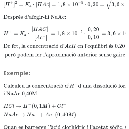
√
−
5
+
2
[
]
=
⋅
[
]
=
1
,
8
×
10
⋅
0
,
20
=
3
,
6
×
H
K
H
A
c
a
Despr
é
s d’afegir-hi NaAc:
[
]
0
,
20
H
A
C
−
5
+
=
⋅
=
1
,
8
×
10
⋅
=
3
,
6
×
10
H
K
a
0
,
10
−
[
]
A
c
De fet, la concentraci
ó
 d’
 en l’equilibri 
é
s 
0.20
A
c
H
 per
ò
 podem fer l’aproximaci
ó
 anterior sense gaire e
Exemple:
Calculeu la concentració d’
H
+
d’una dissolució f
+
Calculeu la concentraci
ó
 d’
d’una dissoluci
ó
 for
H
i NaAc 0,40M.
+
−
→
(
0
,
1
)
+
H
C
l
H
M
C
l
+
−
→
+
(
0
,
40
)
N
a
A
c
N
a
A
c
M
Quan es barregen l’
à
cid clorh
í
dric i l’acetat s
ò
dic, 