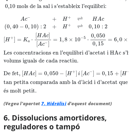
 0,10 mols de la sal i s’estableix l’equilibri:
−
+
+
⇌
A
c
H
H
A
c
+
(
0
,
40
−
0
,
10
)
:
2
+
⇌
0
,
10
:
2
H
[
]
0
,
050
H
A
c
−
5
+
[
]
=
⋅
=
1
,
8
×
10
⋅
=
6
,
0
×
H
K
a
0
,
15
−
[
]
A
c
Les concentracions en l’equilibri d’acetat i HAc s’h
volums iguals de cada reactiu.
+
−
+
De fet, 
[
]
=
0
,
050
−
[
]
[
]
=
0
,
15
+
[
H
A
c
H
i
A
c
H
tan petita comparada amb la d’
à
cid i d’acetat que 
é
s molt petit.
(Vegeu l’apartat
7. Hidròlisi
d’aquest document)
6. Dissolucions amortidores,
reguladores o tampó