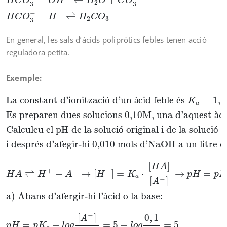
+
⇌
+
H
C
O
O
H
H
O
C
O
2
3
3
−
+
+
⇌
H
C
O
H
H
C
O
2
3
3
En general, les sals d’àcids polipròtics febles tenen acció
reguladora petita.
Exemple:
La constant d’ionització d’un àcid feble és
K
a
=
1
,
La constant d’ionitzaci
ó
 d’un 
à
cid feble 
é
s 
=
1
,
0
K
a
Es preparen dues solucions 0,10M, una d’aquest 
à
ci
Calculeu el pH de la soluci
ó
 original i de la soluci
ó
 d
i despr
é
s d’afegir-hi 0,010 mols d’NaOH a un litre d
[
]
H
A
+
−
+
⇌
+
→
[
]
=
⋅
→
=
H
A
H
A
H
K
p
H
p
K
a
−
[
]
A
a) Abans d’afergir-hi l’
à
cid o la base:
−
[
]
0
,
1
A
=
+
=
5
+
=
5
p
H
p
K
l
o
g
l
o
g