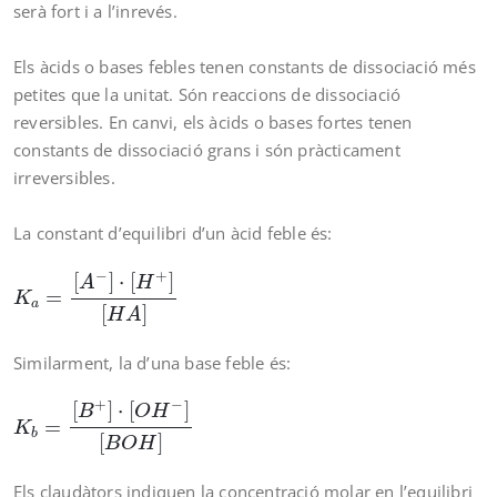
serà fort i a l’inrevés.
Els àcids o bases febles tenen constants de dissociació més
petites que la unitat. Són reaccions de dissociació
reversibles. En canvi, els àcids o bases fortes tenen
constants de dissociació grans i són pràcticament
irreversibles.
La constant d’equilibri d’un àcid feble és:
K
a
=
[
A
−
]
⋅
[
H
+
]
[
H
A
]
−
+
[
]
⋅
[
]
A
H
=
K
a
[
]
H
A
Similarment, la d’una base feble és:
K
b
=
[
B
+
]
⋅
[
O
H
−
]
[
B
O
H
]
+
−
[
]
⋅
[
]
B
O
H
=
K
b
[
]
B
O
H
Els claudàtors indiquen la concentració molar en l’equilibri