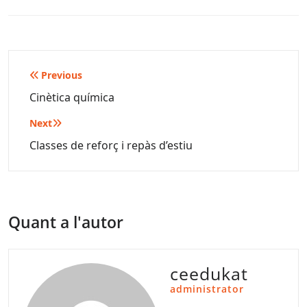
Navegació
Previous
d'entrades
Cinètica química
Next
Classes de reforç i repàs d’estiu
Quant a l'autor
ceedukat
administrator