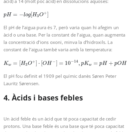
àcid) a 14 (molt poc àcid) en dissolucions aquoses:
p
H
=
−
l
o
g
[
H
3
O
+
]
+
=
−
[
]
p
H
l
o
g
H
O
3
El pH de l’aigua pura és 7, però varia quan hi afegim un
àcid o una base. Per la constant de l’aigua, quan augmenta
la concentració d’ions oxoni, minva la d’hidroxils. La
constant de l’aigua també varia amb la temperatura:
K
w
=
[
H
3
O
+
]
⋅
[
O
H
−
]
=
10
−
14
,
p
K
w
=
p
H
+
p
O
H
=
14
−
14
+
−
=
[
]
⋅
[
]
=
10
,
=
+
K
H
O
O
H
p
K
p
H
p
O
H
3
w
w
El pH fou definit el 1909 pel químic danès Søren Peter
Lauritz Sørensen.
4. Àcids i bases febles
Un àcid feble és un àcid que té poca capacitat de cedir
protons. Una base feble és una base que té poca capacitat