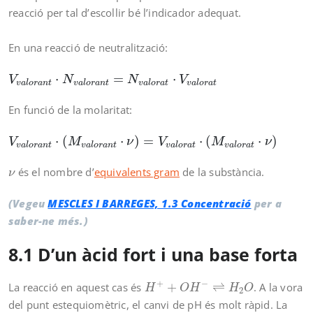
reacció per tal d’escollir bé l’indicador adequat.
En una reacció de neutralització:
V
v
a
l
o
r
a
n
t
⋅
N
v
a
l
o
r
a
n
t
=
N
v
a
l
o
r
a
t
⋅
V
v
a
l
o
r
a
t
⋅
=
⋅
V
N
N
V
v
a
l
o
r
a
n
t
v
a
l
o
r
a
n
t
v
a
l
o
r
a
t
v
a
l
o
r
a
t
En funció de la molaritat:
V
v
a
l
o
r
a
n
t
⋅
(
M
v
a
l
o
r
a
n
t
⋅
ν
)
=
V
v
a
l
o
r
a
t
⋅
(
M
v
a
l
o
r
a
t
⋅
ν
)
⋅
(
⋅
)
=
⋅
(
⋅
)
V
M
ν
V
M
ν
v
a
l
o
r
a
n
t
v
a
l
o
r
a
n
t
v
a
l
o
r
a
t
v
a
l
o
r
a
t
ν
és el nombre d’
equivalents gram
de la substància.
ν
(Vegeu
MESCLES I BARREGES, 1.3 Concentració
per a
saber-ne més.)
8.1 D’un àcid fort i una base forta
H
+
+
O
H
−
⇌
H
2
O
+
−
La reacció en aquest cas és
+
⇌
. A la vora
H
O
H
H
O
2
del punt estequiomètric, el canvi de pH és molt ràpid. La