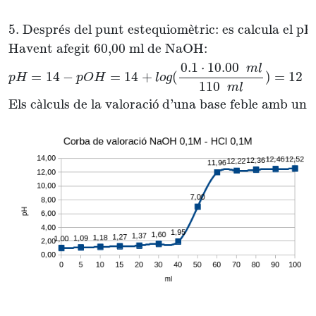
5. Despr
é
s del punt estequiom
è
tric: es calcula el pH
Havent afegit 60,00 ml de NaOH:
0.1
⋅
10.00
m
l
=
14
−
=
14
+
(
)
=
12
p
H
p
O
H
l
o
g
110
m
l
Els c
à
lculs de la valoraci
ó
 d’una base feble amb un 