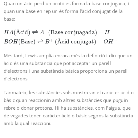
Quan un àcid perd un protó es forma la base conjugada, i
quan una base en rep un és forma l’àcid conjugat de la
base:
H
A
(Àcid)
⇌
A
−
(Base conjuagada)
+
H
+
B
O
H
(Base)
⇌
−
+
(
À
cid)
⇌
(Base conjuagada)
+
H
A
A
H
+
−
(Base)
⇌
 (
À
cid conjugat)
+
B
O
H
B
O
H
Més tard, Lewis amplia encara més la definició i diu que un
àcid és una substància que pot acceptar un parell
d’electrons i una substància bàsica proporciona un parell
d’electrons.
Tanmateix, les substàncies sols mostraran el caràcter àcid o
bàsic quan reaccionin amb altres substàncies que puguin
rebre o donar protons. Hi ha substàncies, com l’aigua, que
de vegades tenen caràcter àcid o bàsic segons la substància
amb la qual reaccioni.