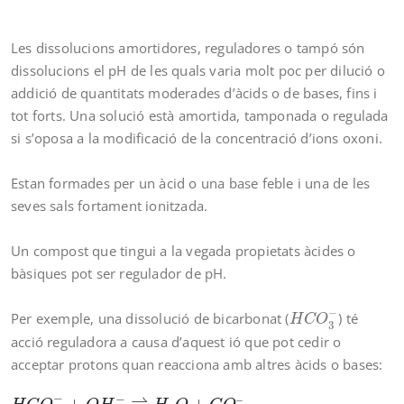
Les dissolucions amortidores, reguladores o tampó són
dissolucions el pH de les quals varia molt poc per dilució o
addició de quantitats moderades d’àcids o de bases, fins i
tot forts. Una solució està amortida, tamponada o regulada
si s’oposa a la modificació de la concentració d’ions oxoni.
Estan formades per un àcid o una base feble i una de les
seves sals fortament ionitzada.
Un compost que tingui a la vegada propietats àcides o
bàsiques pot ser regulador de pH.
H
C
O
3
−
−
Per exemple, una dissolució de bicarbonat (
) té
H
C
O
3
acció reguladora a causa d’aquest ió que pot cedir o
acceptar protons quan reacciona amb altres àcids o bases:
H
C
O
3
−
+
O
H
−
⇌
H
2
O
+
C
O
3
–
H
C
O
3
−
+
H
+
⇌
H
2
C
O
3
−
−
–