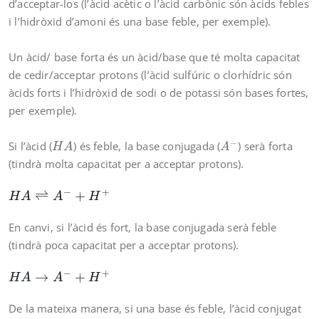
d’acceptar-los (l’àcid acètic o l’àcid carbònic són àcids febles
i l’hidròxid d’amoni és una base feble, per exemple).
Un àcid/ base forta és un àcid/base que té molta capacitat
de cedir/acceptar protons (l’àcid sulfúric o clorhídric són
àcids forts i l’hidròxid de sodi o de potassi són bases fortes,
per exemple).
A
−
H
A
−
Si l’àcid (
) és feble, la base conjugada (
) serà forta
H
A
A
(tindrà molta capacitat per a acceptar protons).
H
A
⇌
A
−
+
H
+
−
+
⇌
+
H
A
A
H
En canvi, si l’àcid és fort, la base conjugada serà feble
(tindrà poca capacitat per a acceptar protons).
H
A
→
A
−
+
H
+
−
+
→
+
H
A
A
H
De la mateixa manera, si una base és feble, l’àcid conjugat