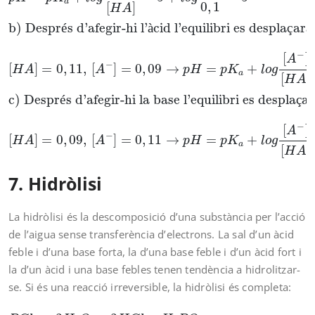
a
0
,
1
[
]
H
A
b) Despr
é
s d’afegir-hi l’
à
cid l’equilibri es despla
ç
ar
à
−
[
]
A
−
[
]
=
0
,
11
,
[
]
=
0
,
09
→
=
+
H
A
A
p
H
p
K
l
o
g
a
[
]
H
A
c) Despr
é
s d’afegir-hi la base l’equilibri es despla
ç
ar
−
[
]
A
−
[
]
=
0
,
09
,
[
]
=
0
,
11
→
=
+
H
A
A
p
H
p
K
l
o
g
a
[
]
H
A
7. Hidròlisi
La hidròlisi és la descomposició d’una substància per l’acció
de l’aigua sense transferència d’electrons. La sal d’un àcid
feble i d’una base forta, la d’una base feble i d’un àcid fort i
la d’un àcid i una base febles tenen tendència a hidrolitzar-
se. Si és una reacció irreversible, la hidròlisi és completa:
P
C
l
3
+
3
H
2
O
→
3
H
C
l
+
H
3
P
O
3