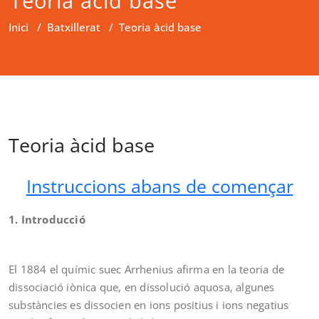
Teoria àcid base
Inici
/
Batxillerat
/
Teoria àcid base
Teoria àcid base
Instruccions abans de començar
1. Introducció
El 1884 el químic suec Arrhenius afirma en la teoria de
dissociació iònica que, en dissolució aquosa, algunes
substàncies es dissocien en ions positius i ions negatius