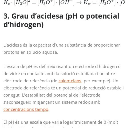
2
+
−
+
⋅
[
]
=
[
]
⋅
[
]
→
=
[
]
⋅
[
K
H
O
H
O
O
H
K
H
O
O
2
3
3
e
w
3. Grau d’acidesa (pH o potencial
d’hidrogen)
L’acidesa és la capacitat d’una substància de proporcionar
protons en solució aquosa.
L’escala de pH es defineix usant un elèctrode d’hidrogen o
de vidre en contacte amb la solució estudiada i un altre
elèctrode de referència (de
calomelans
, per exemple). Un
elèctrode de referència té un potencial de reducció estable i
conegut. L’estabilitat del potencial de l’elèctrode
s’aconsegueix mitjançant un sistema redox amb
concentracions tampó
.
El pH és una escala que varia logarítmicament de 0 (molt