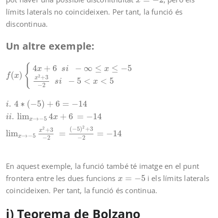
x
límits laterals no coincideixen. Per tant, la funció és
discontinua.
Un altre exemple:
f
(
x
)
{
4
x
+
6
s
i
−
∞
≤
x
≤
−
5
x
2
+
3
−
2
s
i
−
5
<
x
<
5
i
.
4
∗
(
−
5
)
+
6
=
−
14
i
i
.
{
4
+
6
−
∞
≤
≤
−
5
x
s
i
x
(
)
f
x
2
+
3
x
−
5
<
<
5
s
i
x
−
2
.
4
∗
(
−
5
)
+
6
=
−
14
i
.
lim
4
+
6
=
−
14
i
i
x
→
−
5
x
2
(
−
5
)
+
3
2
+
3
x
lim
=
=
−
14
→
−
5
x
−
2
−
2
En aquest exemple, la funció també té imatge en el punt
x
=
−
5
frontera entre les dues funcions
=
−
5
i els límits laterals
x
coincideixen. Per tant, la funció és continua.
i) Teorema de Bolzano