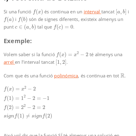
f
(
x
)
[
a
,
b
]
Si una funció
(
)
és continua en un
interval
tancat
[
,
]
i
f
x
a
b
f
(
a
)
f
(
b
)
(
)
i
(
)
són de signes diferents, existeix almenys un
f
a
f
b
c
∈
(
a
,
b
)
f
(
c
)
=
0
punt
∈
(
,
)
tal que
(
)
=
0
.
c
a
b
f
c
Exemple:
f
(
x
)
=
x
2
−
2
2
Volem saber si la funció
(
)
=
−
2
té almenys una
f
x
x
[
1
,
2
]
arrel
en l’interval tancat
[
1
,
2
]
.
R
R
Com que és una funció
polinómica
, és continua en tot
.
f
(
x
)
=
x
2
−
2
f
(
1
)
=
1
2
−
2
=
−
1
f
(
2
)
=
2
2
−
2
=
2
s
i
g
n
f
(
1
)
≠
s
i
g
n
f
(
2
)
2
(
)
=
−
2
f
x
x
2
(
1
)
=
1
−
2
=
−
1
f
2
(
2
)
=
2
−
2
=
2
f
(
1
)
≠
(
2
)
s
i
g
n
f
s
i
g
n
f
Aixó vol dir que la funció SÍ té almenys una solució en