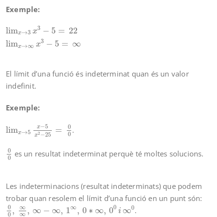
Exemple:
lim
x
→
3
x
3
−
5
=
22
lim
x
→
∞
x
3
−
5
=
∞
3
lim
−
5
=
22
x
→
3
x
3
lim
−
5
=
∞
x
→
∞
x
El límit d’una funció és indeterminat quan és un valor
indefinit.
Exemple:
lim
x
→
5
x
−
5
x
2
−
25
=
0
0
−
5
0
x
lim
=
.
→
5
x
0
−
25
2
x
0
0
0
es un resultat indeterminat perquè té moltes solucions.
0
Les indeterminacions (resultat indeterminats) que podem
trobar quan resolem el límit d’una funció en un punt són:
0
0
,
∞
∞
,
∞
−
∞
,
1
∞
,
0
∗
∞
,
0
0
i
∞
0
0
∞
∞
0
0
,
,
∞
−
∞
,
1
,
0
∗
∞
,
0
∞
.
i
∞
0