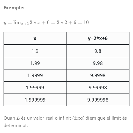
Exemple:
y
=
lim
x
→
2
2
∗
x
+
6
=
2
∗
2
+
6
=
10
=
lim
2
∗
+
6
=
2
∗
2
+
6
=
10
y
x
→
2
x
x
y=2*x+6
1.9
9.8
1.99
9.98
1.9999
9.9998
1.99999
9.99998
1.999999
9.999998
L
±
∞
Quan
és un valor real o infinit (
±
∞
) diem que el límit és
L
determinat.