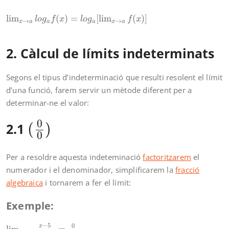
lim
x
→
a
l
o
g
a
f
(
x
)
=
l
o
g
a
[
lim
x
→
a
f
(
x
)
]
lim
(
)
=
[
lim
(
)
]
l
o
g
f
x
l
o
g
f
x
→
→
x
a
a
a
x
a
2. Càlcul de límits indeterminats
Segons el tipus d’indeterminació que resulti resolent el límit
d’una funció, farem servir un mètode diferent per a
determinar-ne el valor:
(
0
0
)
0
2.1
(
)
0
Per a resoldre aquesta indeteminació
factoritzarem
el
numerador i el denominador, simplificarem la
fracció
algebraica
i tornarem a fer el límit:
Exemple:
lim
x
→
5
x
−
5
x
2
−
25
=
0
0
lim
x
→
5
x
−
5
(
x
+
5
)
∗
(
x
−
5
)
=
lim
x
→
5
−
5
0
x