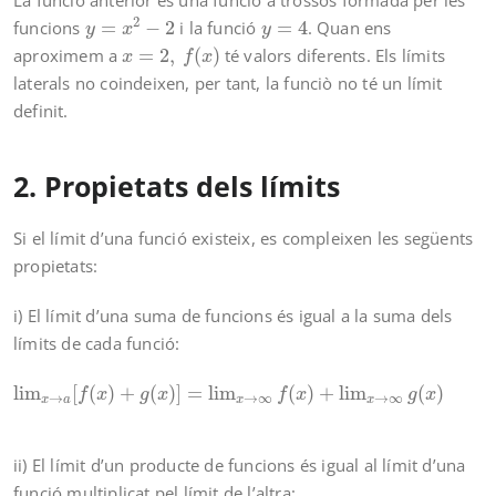
y
=
x
2
−
2
y
=
4
2
funcions
=
−
2
i la funció
=
4
. Quan ens
y
x
y
x
=
2
,
f
(
x
)
aproximem a
=
2
,
(
)
té valors diferents. Els límits
x
f
x
laterals no coindeixen, per tant, la funciò no té un límit
definit.
2. Propietats dels límits
Si el límit d’una funció existeix, es compleixen les següents
propietats:
i) El límit d’una suma de funcions és igual a la suma dels
límits de cada funció:
lim
x
→
a
[
f
(
x
)
+
g
(
x
)
]
=
lim
x
→
∞
f
(
x
)
+
lim
x
→
∞
g
(
x
)
lim
[
(
)
+
(
)
]
=
lim
(
)
+
lim
(
)
f
x
g
x
f
x
g
x
→
→
∞
→
∞
x
a
x
x
ii) El límit d’un producte de funcions és igual al límit d’una
funció multiplicat pel límit de l’altra: