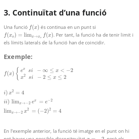
3. Continuïtat d’una funció
f
(
x
)
Una funció
(
)
és continua en un punt si
f
x
f
(
x
o
)
=
lim
x
→
x
o
f
(
x
)
(
)
=
lim
(
)
. Per tant, la funció ha de tenir limit i
f
x
f
x
→
o
x
x
o
els límits laterals de la funció han de coincidir.
Exemple:
f
(
x
)
{
e
x
s
i
−
∞
≤
x
<
−
2
x
2
s
i
−
2
≤
x
≤
2
i
)
x
2
=
4
i
i
)
lim
x
→
−
2
e
x
=
e
−
2
l
−
∞
≤
<
−
2
x
{
e
s
i
x
(
)
f
x
2
−
2
≤
≤
2
x
s
i
x
2
)
=
4
i
x
−
2
)
lim
=
x
i
i
e
e
→
−
2
x
2
2
lim
=
(
−
2
)
=
4
x
→
−
2
x
En l’exemple anterior, la funció té imatge en el punt on hi
x
=
−
2
pot haver una possible disconitnuïtat
=
−
2
, però els