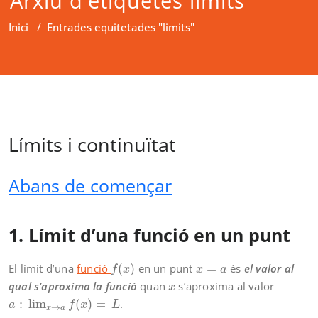
Arxiu d'etiquetes limits
Inici
/
Entrades equitetades "limits"
Límits i continuïtat
Abans de començar
1. Límit d’una funció en un punt
f
(
x
)
x
=
a
El límit d’una
funció
(
)
en un punt
=
és
el valor al
f
x
x
a
x
qual s’aproxima la funció
quan
s’aproxima al valor
x
a
:
lim
x
→
a
f
(
x
)
=
L
:
lim
(
)
=
.
a
f
x
L
→
x
a