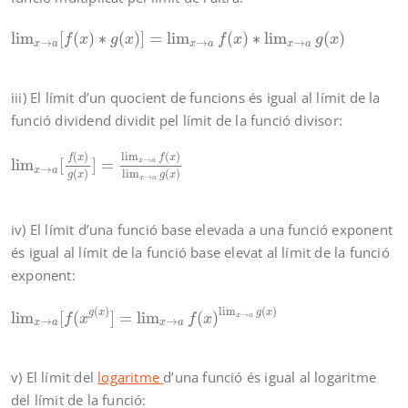
lim
x
→
a
[
f
(
x
)
∗
g
(
x
)
]
=
lim
x
→
a
f
(
x
)
∗
lim
x
→
a
g
(
x
)
lim
[
(
)
∗
(
)
]
=
lim
(
)
∗
lim
(
)
f
x
g
x
f
x
g
x
→
→
→
x
a
x
a
x
a
iii) El límit d’un quocient de funcions és igual al límit de la
funció dividend dividit pel límit de la funció divisor:
lim
x
→
a
[
f
(
x
)
g
(
x
)
]
=
lim
x
→
a
f
(
x
)
lim
x
→
a
g
(
x
)
(
)
lim
(
)
f
x
f
x
→
x
a
lim
[
]
=
→
x
a
(
)
lim
(
)
g
x
g
x
→
x
a
iv) El límit d’una funció base elevada a una funció exponent
és igual al límit de la funció base elevat al límit de la funció
exponent:
lim
x
→
a
[
f
(
x
g
(
x
)
]
=
lim
x
→
a
f
(
x
)
lim
x
→
a
g
(
x
)
(
)
lim
(
)
g
x
g
x
lim
[
(
]
=
lim
(
)
→
x
a
f
x
f
x
→
→
x
a
x
a
v) El límit del
logaritme
d’una funció és igual al logaritme
del límit de la funció: