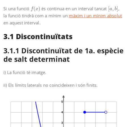
f
(
x
)
[
a
,
b
]
Si una funció
(
)
és continua en un interval tancat
[
,
]
,
f
x
a
b
la funció tindrà com a mínim un
màxim i un mínim absolut
en aquest interval.
3.1 Discontinuïtats
3.1.1 Discontinuïtat de 1a. espècie
de salt determinat
i) La funció té imatge.
ii) Els límits laterals no coincideixen i són finits.