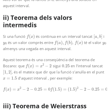
aquest interval.
ii) Teorema dels valors
intermedis
f
(
x
)
[
a
,
b
]
Si una funció
(
)
és continua en un interval tancat
[
,
]
i
f
x
a
b
f
(
a
)
,
f
(
b
)
f
(
x
)
y
0
y
0
és un valor comprès entre
(
)
,
(
)
,
(
)
té el valor
y
f
a
f
b
f
x
y
0
0
almenys una vegada en aquest interval.
Aquest teorema és una conseqüència del teorema de
f
(
x
)
=
x
2
−
2
0.25
2
Bozano: que
(
)
=
−
2
sigui
0.25
en l’interval tancat
f
x
x
[
1
,
2
]
[
1
,
2
]
, és el mateix que dir que la funció s’anul·la en el punt
x
=
1.5
=
1.5
d’aquest interval , per exemple:
x
f
(
x
)
=
x
2
−
2
−
0.25
=
0
f
(
1.5
)
=
(
1.5
)
2
−
2
−
0.25
=
0
2
2
(
)
=
−
2
−
0.25
=
0
(
1.5
)
=
(
1.5
)
−
2
−
0.25
=
0
f
x
x
f
iii) Teorema de Weierstrass