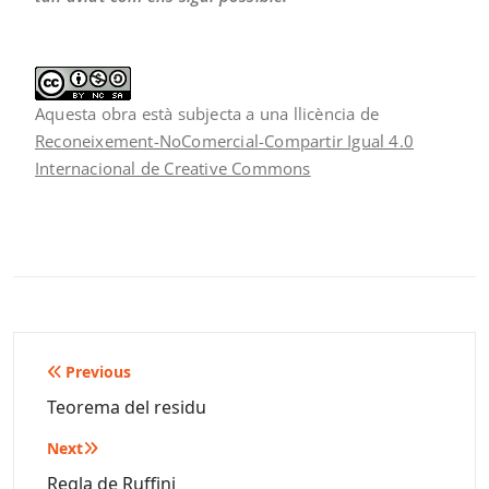
Aquesta obra està subjecta a una llicència de
Reconeixement-NoComercial-Compartir Igual 4.0
Internacional de Creative Commons
Navegació
Previous
d'entrades
Teorema del residu
Next
Regla de Ruffini