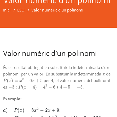
Valor numèric d’un polinomi
Inici
/
ESO
/
Valor numèric d’un polinomi
Valor numèric d’un polinomi
És el resultat obtingut en substituir la indeterminada d’un
x
polinomi per un valor. En substituir la indeterminada
de
x
P
(
x
)
=
x
2
−
6
x
+
5
4
2
(
)
=
−
6
+
5
per
4
, el valor numèric del polinomi
P
x
x
x
−
3
:
P
(
x
=
4
)
=
4
2
−
6
∗
4
+
5
=
−
3.
2
és
−
3
:
(
=
4
)
=
4
−
6
∗
4
+
5
=
−
3.
P
x
Exemple:
a
)
P
(
x
)
=
8
x
2
−
2
x
+
9
;
P
(
x
=
4
)
=
8
∗
(
4
)
2
−
2
∗
(
4
)
+
9
=
129
b
)
P
(
2
)
(
)
=
8
−
2
+
9
;
a
P
x
x
x
2