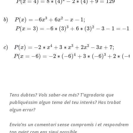
(
=
4
)
=
8
∗
(
4
)
−
2
∗
(
4
)
+
9
=
129
P
x
3
2
)
(
)
=
−
6
+
6
−
−
1
;
b
P
x
x
x
x
3
2
(
=
3
)
=
−
6
∗
(
3
)
+
6
∗
(
3
)
−
3
−
1
=
−
11
P
x
4
3
2
)
(
)
=
−
2
∗
+
3
∗
+
2
−
3
+
7
;
c
P
x
x
x
x
x
4
3
(
=
−
6
)
=
−
2
∗
(
−
6
)
+
3
∗
(
−
6
)
+
2
∗
(
−
6
P
x
Tens dubtes? Vols saber-ne més? T’agradaria que
publiquéssim algun tema del teu interès? Has trobat
algun error?
Envia’ns un comentari sense compromís i et respondrem
tan aviat com ens sigui possible.