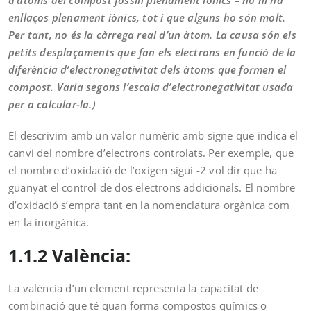
d’àtoms del compost fossin plenament iònics – no hi ha
enllaços plenament iònics, tot i que alguns ho són molt.
Per tant, no és la càrrega real d’un àtom. La causa són els
petits desplaçaments que fan els electrons en funció de la
diferència d’electronegativitat dels àtoms que formen el
compost. Varia segons l’escala d’electronegativitat usada
per a calcular-la.)
El descrivim amb un valor numèric amb signe que indica el
canvi del nombre d’electrons controlats. Per exemple, que
el nombre d’oxidació de l’oxigen sigui -2 vol dir que ha
guanyat el control de dos electrons addicionals. El nombre
d’oxidació s’empra tant en la nomenclatura orgànica com
en la inorgànica.
1.1.2 València:
La valència d’un element representa la capacitat de
combinació que té quan forma compostos químics o