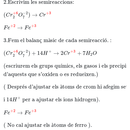
2.
Escrivim les semireaccions:
+
6
+
3
−
2
(
)
→
C
r
O
C
r
2
7
+
2
+
3
→
F
e
F
e
3.
Fem el balan
ç
 m
à
sic de cada semireacci
ó
. :
+
6
+
+
3
−
2
(
)
+
14
→
2
+
7
C
r
O
H
C
r
H
O
2
2
7
(escriurem els grups qu
í
mics, els gasos i els precipi
d’aquests que s’oxiden o es redueixen.)
( Despr
é
s d’ajustar els 
à
toms de crom hi afegim set
+
i 
14
 per a ajustar els ions hidrogen).
H
+
2
+
3
→
F
e
F
e
( No cal ajustar els 
à
toms de ferro ).