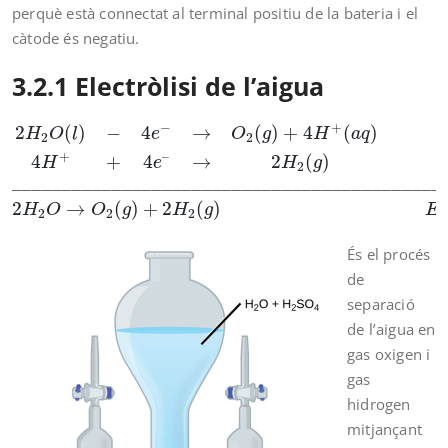
perquè està connectat al terminal positiu de la bateria i el
càtode és negatiu.
3.2.1 Electròlisi de l’aigua
2
H
2
O
(
l
)
−
4
e
−
→
O
2
(
g
)
+
4
H
+
(
a
q
)
E
0
=-1,229v( Oxida
−
+
2
(
)
−
4
→
(
)
+
4
(
)
H
O
l
e
O
g
H
a
q
2
2
+
–
4
+
4
→
2
(
)
H
e
H
g
2
___________________________________________
2
→
(
)
+
2
(
)
⁰
H
O
O
g
H
g
E
2
2
2
És el procés
de
separació
de l’aigua en
gas oxigen i
gas
hidrogen
mitjançant