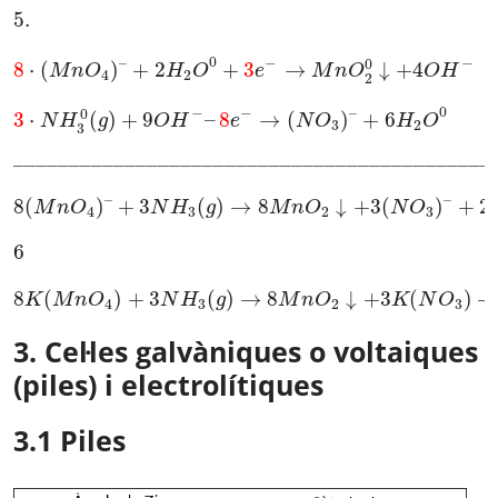
5.
0
–
−
−
0
8
⋅
(
)
+
2
+
3
→
↓
+
4
M
n
O
H
O
e
M
n
O
O
H
4
2
2
0
−
−
–
0
3
⋅
(
)
+
9
–
8
→
(
)
+
6
N
H
g
O
H
e
N
O
H
O
3
2
3
___________________________________________
–
–
8
(
)
+
3
(
)
→
8
↓
+
3
(
)
+
2
M
n
O
N
H
g
M
n
O
N
O
4
3
2
3
6
8
(
)
+
3
(
)
→
8
↓
+
3
(
)
+
K
M
n
O
N
H
g
M
n
O
K
N
O
4
3
2
3
3. Cel·les galvàniques o voltaiques
(piles) i electrolítiques
3.1 Piles