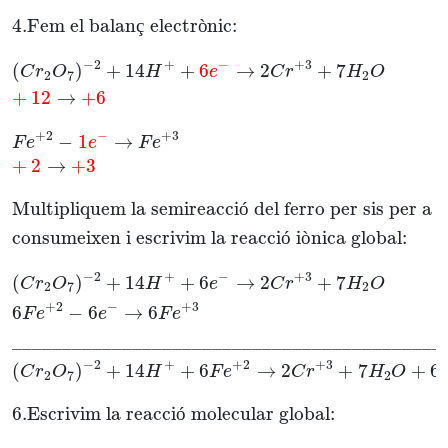
4.
Fem el balan
ç
 electr
ò
nic:
−
2
+
−
+
3
(
)
+
14
+
6
→
2
+
7
C
r
O
H
e
C
r
H
O
2
7
2
+
12
→
+
6
+
2
−
+
3
−
1
→
F
e
e
F
e
+
2
→
+
3
Multipliquem la semireacci
ó
 del ferro per sis per a 
consumeixen i escrivim la reacci
ó
 i
ò
nica global:
−
2
+
−
+
3
(
)
+
14
+
6
→
2
+
7
C
r
O
H
e
C
r
H
O
2
7
2
+
2
−
+
3
6
−
6
→
6
F
e
e
F
e
___________________________________________
−
2
+
+
2
+
3
(
)
+
14
+
6
→
2
+
7
+
6
C
r
O
H
F
e
C
r
H
O
2
7
2
6.
Escrivim la reacci
ó
 molecular global: