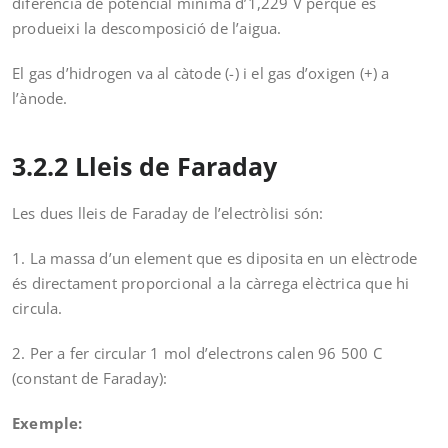
diferència de potencial mínima d’1,229 V perquè es
produeixi la descomposició de l’aigua.
El gas d’hidrogen va al càtode (-) i el gas d’oxigen (+) a
l’ànode.
3.2.2 Lleis de Faraday
Les dues lleis de Faraday de l’electròlisi són:
1. La massa d’un element que es diposita en un elèctrode
és directament proporcional a la càrrega elèctrica que hi
circula.
2. Per a fer circular 1 mol d’electrons calen 96 500 C
(constant de Faraday):
E
xemple: