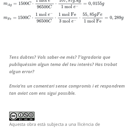
1 mol 
107
,
87
e
g
A
g
=
1
500
⋅
⋅
=
0
,
0155
m
C
g
A
g
1 mol 
−
96500
e
C
−
55
,
85
1 mol 
1 mol Fe 
g
F
e
e
=
1
500
⋅
⋅
⋅
=
0
,
289
m
C
g
F
e
1 mol Fe
3 mol 
96500
−
e
C
Tens dubtes? Vols saber-ne més? T’agradaria que
publiquéssim algun tema del teu interès? Has trobat
algun error?
Envia’ns un comentari sense compromís i et respondrem
tan aviat com ens sigui possible.
Aquesta obra està subjecta a una llicència de