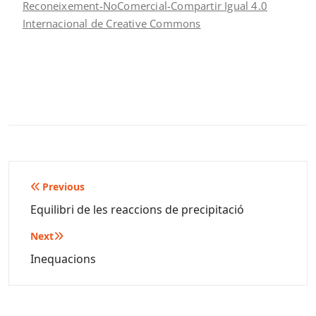
Reconeixement-NoComercial-Compartir Igual 4.0
Internacional de Creative Commons
Navegació
Previous
d'entrades
Equilibri de les reaccions de precipitació
Next
Inequacions