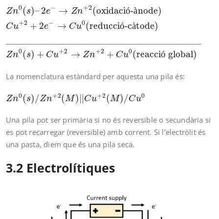
Z
n
0
(
s
)
–
2
e
−
→
Z
n
+
2
(oxidació-ànode)
C
u
+
2
+
2
e
−
→
0
−
+
2
(
)
–
2
→
(oxidaci
ó
-
à
node)
Z
n
s
e
Z
n
+
2
−
0
+
2
→
(reducci
ó
-c
à
tode)
C
u
e
C
u
________________________________________
0
+
2
+
2
0
(
)
+
→
+
(reacci
ó
 global)
Z
n
s
C
u
Z
n
C
u
La nomenclatura estàndard per aquesta una pila és:
Z
n
0
(
s
)
/
Z
n
+
2
(
M
)
|
|
C
u
+
2
(
M
)
/
C
u
0
0
+
2
+
2
0
(
)
/
(
)
|
|
(
)
/
Z
n
s
Z
n
M
C
u
M
C
u
Una pila pot ser primària si no és reversible o secundària si
es pot recarregar (reversible) amb corrent. Si l’electròlit és
una pasta, diem que és una pila seca.
3.2 Electrolítiques