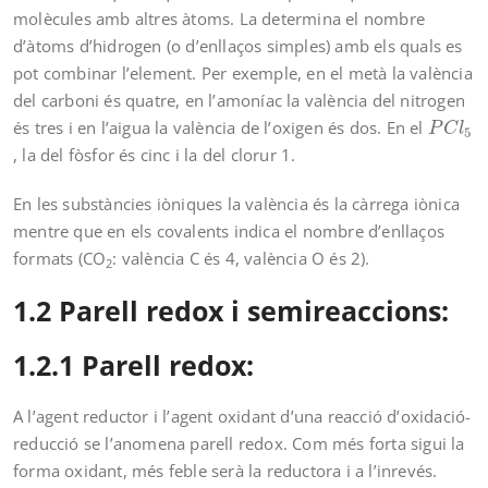
molècules amb altres àtoms. La determina el nombre
d’àtoms d’hidrogen (o d’enllaços simples) amb els quals es
pot combinar l’element. Per exemple, en el metà la valència
del carboni és quatre, en l’amoníac la valència del nitrogen
P
C
l
5
és tres i en l’aigua la valència de l’oxigen és dos. En el
P
C
l
5
, la del fòsfor és cinc i la del clorur 1.
En les substàncies iòniques la valència és la càrrega iònica
mentre que en els covalents indica el nombre d’enllaços
formats (CO
: valència C és 4, valència O és 2).
2
1.2 Parell redox i semireaccions:
1.2.1 Parell redox:
A l’agent reductor i l’agent oxidant d’una reacció d’oxidació-
reducció se l’anomena parell redox. Com més forta sigui la
forma oxidant, més feble serà la reductora i a l’inrevés.