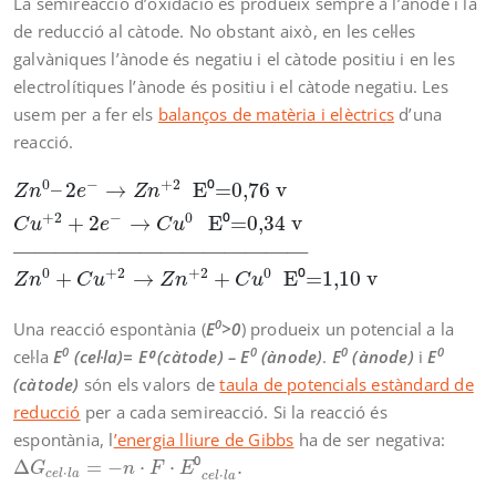
La semireacció d’oxidació es produeix sempre a l’ànode i la
de reducció al càtode. No obstant això, en les cel·les
galvàniques l’ànode és negatiu i el càtode positiu i en les
electrolítiques l’ànode és positiu i el càtode negatiu. Les
usem per a fer els
balanços de matèria i elèctrics
d’una
reacció.
Z
n
0
–
2
e
−
→
Z
n
+
2
E⁰=0,76 v
C
u
+
2
+
2
e
−
→
C
u
0
E⁰=0,34
0
−
+
2
–
2
→
E
⁰
=0,76 v
Z
n
e
Z
n
+
2
−
0
+
2
→
E
⁰
=0,34 v
C
u
e
C
u
——————————————
0
+
2
+
2
0
+
→
+
E
⁰
=1,10 v
Z
n
C
u
Z
n
C
u
0
Una reacció espontània (
E
>0
) produeix un potencial a la
0
0
0
0
cel·la
E
(cel·la)= E⁰ (càtode) – E
(ànode)
.
E
(ànode)
i
E
(càtode)
són els valors de
taula de potencials estàndard de
reducció
per a cada semireacció. Si la reacció és
espontània, l
’energia lliure de Gibbs
ha de ser negativa:
Δ
G
c
e
l
l
a
=
−
n
⋅
F
⋅
E
⁰
c
e
l
l
a
.
Δ
=
−
⋅
⋅
⁰
.
G
n
F
E
⋅
⋅
c
e
l
l
a
c
e
l
l
a