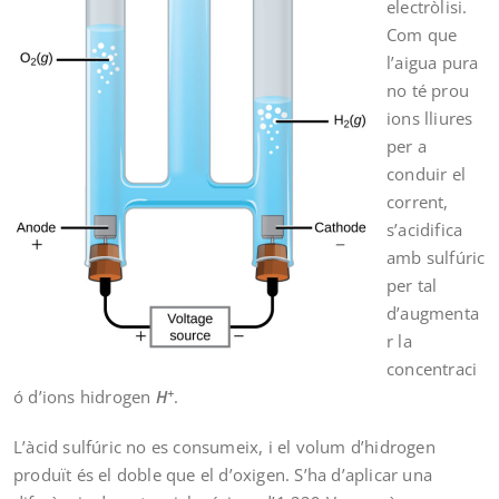
electròlisi.
Com que
l’aigua pura
no té prou
ions lliures
per a
conduir el
corrent,
s’acidifica
amb sulfúric
per tal
d’augmenta
r la
concentraci
+
ó d’ions hidrogen
H
.
L’àcid sulfúric no es consumeix, i el volum d’hidrogen
produït és el doble que el d’oxigen. S’ha d’aplicar una