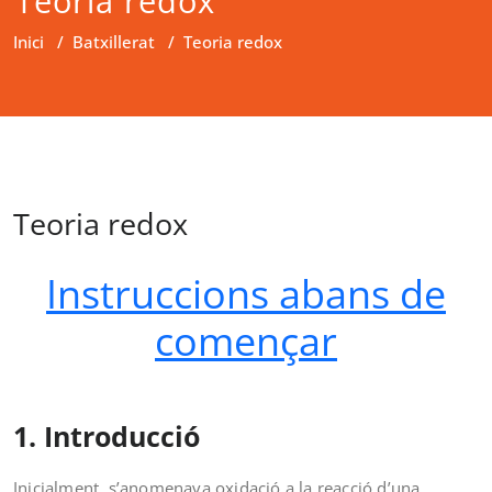
Teoria redox
Inici
/
Batxillerat
/
Teoria redox
Teoria redox
Instruccions abans de
començar
1. Introducció
Inicialment, s’anomenava oxidació a la reacció d’una