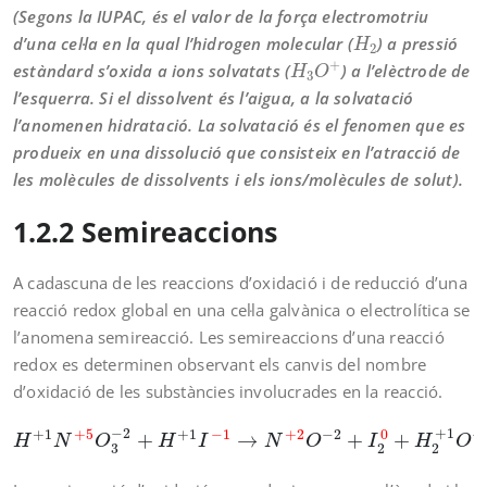
(Segons la IUPAC, és el valor de la força electromotriu
H
2
d’una cel·la en la qual l’hidrogen molecular (
) a pressió
H
2
H
3
O
+
+
estàndard s’oxida a ions solvatats (
) a l’elèctrode de
H
O
3
l’esquerra. Si el dissolvent és l’aigua, a la solvatació
l’anomenen hidratació. La solvatació és el fenomen que es
produeix en una dissolució que consisteix en l’atracció de
les molècules de dissolvents i els ions/molècules de solut).
1.2.2 Semireaccions
A cadascuna de les reaccions d’oxidació i de reducció d’una
reacció redox global en una cel·la galvànica o electrolítica se
l’anomena semireacció. Les semireaccions d’una reacció
redox es determinen observant els canvis del nombre
d’oxidació de les substàncies involucrades en la reacció.
H
+
1
N
+
5
O
3
−
2
+
H
+
1
I
−
1
→
N
+
2
O
−
2
+
I
2
0
+
H
2
+
1
O
−
2
−
2
+
1
0
+
1
+
5
+
1
−
1
+
2
−
2
−
+
→
+
+
H
N
O
H
I
N
O
I
H
O
3
2
2