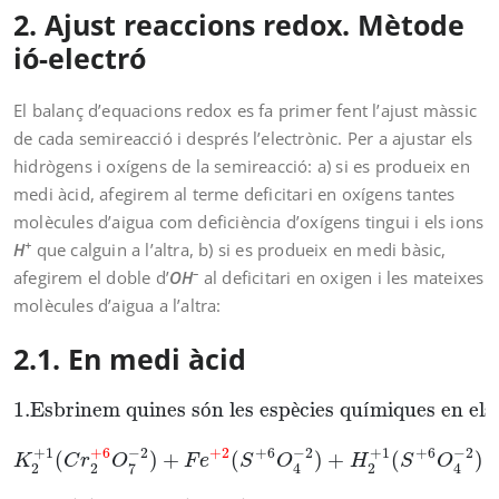
2. Ajust reaccions redox. Mètode
ió-electró
El balanç d’equacions redox es fa primer fent l’ajust màssic
de cada semireacció i després l’electrònic. Per a ajustar els
hidrògens i oxígens de la semireacció: a) si es produeix en
medi àcid, afegirem al terme deficitari en oxígens tantes
molècules d’aigua com deficiència d’oxígens tingui i els ions
+
H
que calguin a l’altra, b) si es produeix en medi bàsic,
–
afegirem el doble d’
OH
al deficitari en oxigen i les mateixes
molècules d’aigua a l’altra:
2.1. En medi àcid
1.
Esbrinem quines són les espècies químiques en
1.
Esbrinem quines s
ó
n les esp
è
cies qu
í
miques en els
−
2
−
2
+
1
+
6
+
1
+
2
+
6
+
6
−
2
(
)
+
(
)
+
(
)
K
C
r
O
F
e
S
O
H
S
O
2
2
2
7
4
4