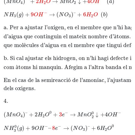
(
)
+
2
→
↓
+
4
(
)
M
n
O
H
O
M
n
O
O
H
a
4
2
2
−
–
(
)
+
9
→
(
)
+
6
(
)
N
H
g
O
H
N
O
H
O
b
3
3
2
a. Per a ajustar l’oxigen, en el membre que n’hi hag
d’aigua que continguin el mateix nombre d’
à
toms. 
que mol
è
cules d’aigua en el membre que tingui defe
b. Si cal ajustar els hidrogen, on n’hi hagi defecte i
com 
à
toms hi manquin. Afegim a l’altra banda el m
En el cas de la semireacci
ó
 de l’amon
í
ac, l’ajustame
dels oxigens.
4.
0
–
−
−
0
(
)
+
2
+
3
→
↓
+
4
M
n
O
H
O
e
M
n
O
O
H
4
2
2
0
−
−
–
0
(
)
+
9
–
8
→
(
)
+
6
N
H
g
O
H
e
N
O
H
O
3
2
3