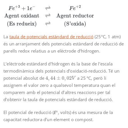
F
e
+
3
+
1
e
−
⇌
F
e
+
2
Agent oxidant
⇌
Agent reductor
+
3
−
+
2
+
1
⇌
F
e
e
F
e
Agent oxidant
⇌
Agent reductor
(Es redueix)
⇌
(S’oxida)
La
taula de potencials estàndard de reducció
(25ºC, 1 atm)
és un arranjament dels potencials estàndard de reducció de
parells redox relatius a un elèctrode d’hidrogen.
L’elèctrode estàndard d’hidrogen és la base de l’escala
termodinàmica dels potencials d’oxidació-reducció. Té un
4
,
44
±
0
,
02
V
potencial absolut de
4
,
44
±
0
,
02
a 25 °C, però li
V
assignem el valor zero a qualsevol temperatura quan el
comparem amb el potencial d’altres reaccions per tal
d’obtenir la taula de potencials estàndard de reducció.
El potencial de reducció (
E
º, volts) és una mesura de la
capacitat reductora d’un element o compost.