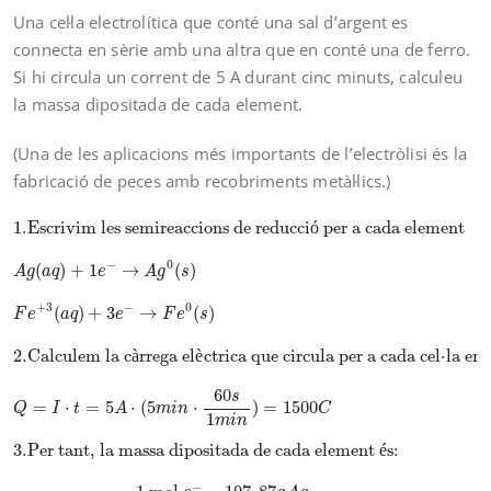
Una cel·la electrolítica que conté una sal d’argent es
connecta en sèrie amb una altra que en conté una de ferro.
Si hi circula un corrent de 5 A durant cinc minuts, calculeu
la massa dipositada de cada element.
(Una de les aplicacions més importants de l’electròlisi és la
fabricació de peces amb recobriments metàl·lics.)
1.
Escrivim les semireaccions de reducció per a 
1.
Escrivim les semireaccions de reducci
ó
 per a cada element
−
0
(
)
+
1
→
(
)
A
g
a
q
e
A
g
s
+
3
−
0
(
)
+
3
→
(
)
F
e
a
q
e
F
e
s
2.
Calculem la c
à
rrega el
è
ctrica que circula per a cada cel⋅la en
60
s
=
⋅
=
5
⋅
(
5
⋅
)
=
1
500
Q
I
t
A
m
i
n
C
1
m
i
n
3.
Per tant, la massa dipositada de cada element 
é
s:
−