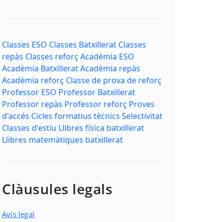
Classes ESO
Classes Batxillerat
Classes
repàs
Classes reforç
Acadèmia ESO
Acadèmia Batxillerat
Acadèmia repàs
Acadèmia reforç
Classe de prova de reforç
Professor ESO
Professor Batxillerat
Professor repàs
Professor reforç
Proves
d'accés
Cicles formatius tècnics
Selectivitat
Classes d'estiu
Llibres física batxillerat
Llibres matemàtiques batxillerat
Clàusules legals
Avís legal