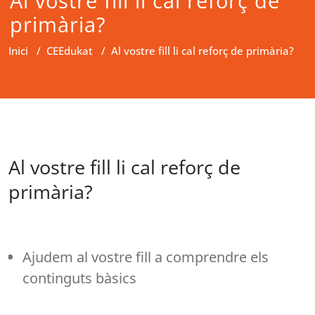
Al vostre fill li cal reforç de
primària?
Inici
/
CEEdukat
/
Al vostre fill li cal reforç de primària?
Al vostre fill li cal reforç de
primària?
Ajudem al vostre fill a comprendre els
continguts bàsics