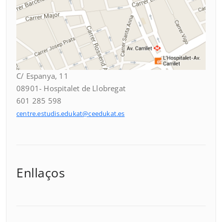
C/ Espanya, 11
08901- Hospitalet de Llobregat
601 285 598
centre.estudis.edukat@ceedukat.es
Enllaços