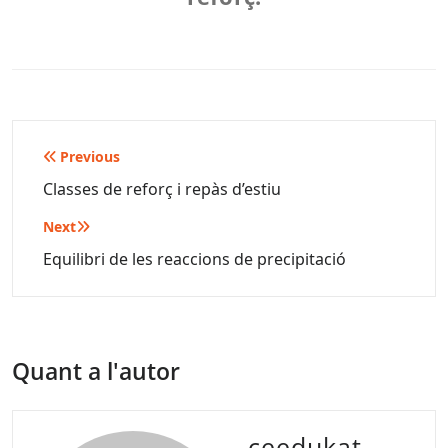
Navegació
Previous
d'entrades
Classes de reforç i repàs d’estiu
Next
Equilibri de les reaccions de precipitació
Quant a l'autor
ceedukat